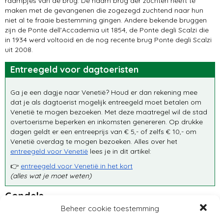
raampjes van de brug. De naam brug der zuchten heeft te
maken met de gevangenen die zogezegd zuchtend naar hun
niet al te fraaie bestemming gingen. Andere bekende bruggen
zijn de Ponte dell’Accademia uit 1854, de Ponte degli Scalzi die
in 1934 werd voltooid en de nog recente brug Ponte degli Scalzi
uit 2008.
Entreegeld voor dagtoeristen
Ga je een dagje naar Venetië? Houd er dan rekening mee
dat je als dagtoerist mogelijk entreegeld moet betalen om
Venetië te mogen bezoeken. Met deze maatregel wil de stad
overtoerisme beperken en inkomsten genereren. Op drukke
dagen geldt er een entreeprijs van € 5,- of zelfs € 10,- om
Venetië overdag te mogen bezoeken. Alles over het
entreegeld voor Venetië
lees je in dit artikel:
👉
entreegeld voor Venetië in het kort
(alles wat je moet weten)
Gondels
Beheer cookie toestemming
Met de bruggen is het bruggetje snel gemaakt naar de vele