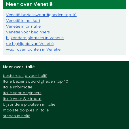
Meer over Venetië
Venetië bezienswaardigheden top 10
Venetië in het kort
Venetië informatie
Venetië voor beginners
bijzondere plaatsen in Venetië
de highlights van Venetië
waar overnachten in Venetië
Meer over Italië
beste reistijd voor Italië
Italië bezienswaardigheden top 10
Italië informatie
Italië voor beginners
Italië weer & klimaat
bijzondere plaatsen in Italië
mooiste dorpjes in Italië
steden in Italië