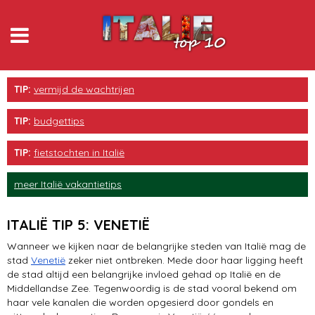
Rome
TIP:
vermijd de wachtrijen
Toscane
TIP:
budgettips
eten & drinken
TIP:
fietstochten in Italië
Sicilië
meer Italië vakantietips
Venetië
ITALIË TIP 5: VENETIË
Gardameer
Wanneer we kijken naar de belangrijke steden van Italië mag de
stad
Venetië
zeker niet ontbreken. Mede door haar ligging heeft
Milaan
de stad altijd een belangrijke invloed gehad op Italië en de
Middellandse Zee. Tegenwoordig is de stad vooral bekend om
Cinque Terre
haar vele kanalen die worden opgesierd door gondels en