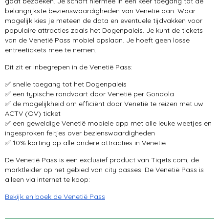
gaat bezoeken. Je schaft hiermee in één keer toegang tot de
belangrijkste bezienswaardigheden van Venetië aan. Waar
mogelijk kies je meteen de data en eventuele tijdvakken voor
populaire attracties zoals het Dogenpaleis. Je kunt de tickets
van de Venetië Pass mobiel opslaan. Je hoeft geen losse
entreetickets mee te nemen.
Dit zit er inbegrepen in de Venetië Pass:
✅ snelle toegang tot het Dogenpaleis
✅ een typische rondvaart door Venetië per Gondola
✅ de mogelijkheid om efficiënt door Venetië te reizen met uw
ACTV (OV) ticket
✅ een geweldige Venetië mobiele app met alle leuke weetjes en
ingesproken feitjes over bezienswaardigheden
✅ 10% korting op alle andere attracties in Venetië
De Venetië Pass is een exclusief product van Tiqets.com, de
marktleider op het gebied van city passes. De Venetië Pass is
alleen via internet te koop:
Bekijk en boek de Venetië Pass