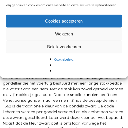
gondels die er in Venetië zijn. De gondola is onlosmakelijk
Wij gebruiken cookies om onze website en onze service te optimaliseren.
verbonden met Venetië. De geschiedenis van de gondel begint
ook bij de Venetianen die in de zesde eeuw na Christus Venetië
stichtten op de huidige lagune. Hier waren ze goed
Cookies accepteren
afgeschermd tegen de barbaren. Om zeer makkelijk te kunnen
voortbewegen bleek een lichte en smalle boot ideaal in deze
Weigeren
omstandigheden. Dit voertuig wordt gezien als de voorloper van
de huidige gondel.
Bekijk voorkeuren
Tegenwoordig moeten gondel aan heel wat bouwregels voldoen
om zichzelf een echte gondel te mogen noemen. Zo heeft een
Cookiebeleid
gondel een lengte van elf meter en weegt deze ongeveer 600
kilo.
Een ander opvallend element aan de Venetiaanse gondel is de
gondellier die het voertuig bestuurd met een lange stok/peddel
die vastzit aan een riem. Met de stok kan zowel geroeid worden
als vrij makkelijk gestuurd. Door de smalle kanalen heeft een
Venetiaanse gondel maar een riem. Sinds de pestepidemie in
1562 is de traditionele kleur van de gondels zwart. De dode
lichamen werden per gondel vervoerd en als eerbetoon werden
deze zwart geschilderd. Later werd deze kleur per wet bepaald.
Naast dat de kleur zwart ooit is ontstaan vanwege het