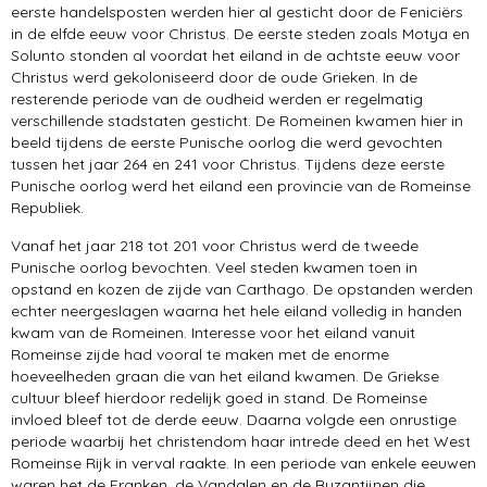
eerste handelsposten werden hier al gesticht door de Feniciërs
in de elfde eeuw voor Christus. De eerste steden zoals Motya en
Solunto stonden al voordat het eiland in de achtste eeuw voor
Christus werd gekoloniseerd door de oude Grieken. In de
resterende periode van de oudheid werden er regelmatig
verschillende stadstaten gesticht. De Romeinen kwamen hier in
beeld tijdens de eerste Punische oorlog die werd gevochten
tussen het jaar 264 en 241 voor Christus. Tijdens deze eerste
Punische oorlog werd het eiland een provincie van de Romeinse
Republiek.
Vanaf het jaar 218 tot 201 voor Christus werd de tweede
Punische oorlog bevochten. Veel steden kwamen toen in
opstand en kozen de zijde van Carthago. De opstanden werden
echter neergeslagen waarna het hele eiland volledig in handen
kwam van de Romeinen. Interesse voor het eiland vanuit
Romeinse zijde had vooral te maken met de enorme
hoeveelheden graan die van het eiland kwamen. De Griekse
cultuur bleef hierdoor redelijk goed in stand. De Romeinse
invloed bleef tot de derde eeuw. Daarna volgde een onrustige
periode waarbij het christendom haar intrede deed en het West
Romeinse Rijk in verval raakte. In een periode van enkele eeuwen
waren het de Franken, de Vandalen en de Byzantijnen die