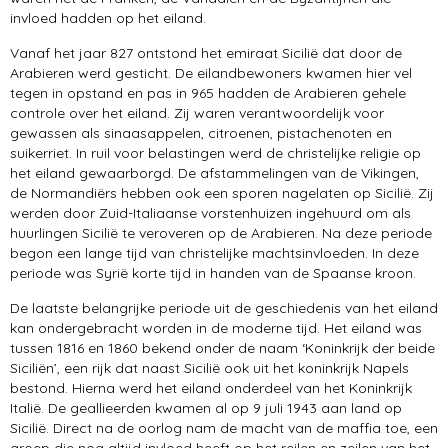
invloed hadden op het eiland.
Vanaf het jaar 827 ontstond het emiraat Sicilië dat door de
Arabieren werd gesticht. De eilandbewoners kwamen hier vel
tegen in opstand en pas in 965 hadden de Arabieren gehele
controle over het eiland. Zij waren verantwoordelijk voor
gewassen als sinaasappelen, citroenen, pistachenoten en
suikerriet. In ruil voor belastingen werd de christelijke religie op
het eiland gewaarborgd. De afstammelingen van de Vikingen,
de Normandiërs hebben ook een sporen nagelaten op Sicilië. Zij
werden door Zuid-Italiaanse vorstenhuizen ingehuurd om als
huurlingen Sicilië te veroveren op de Arabieren. Na deze periode
begon een lange tijd van christelijke machtsinvloeden. In deze
periode was Syrië korte tijd in handen van de Spaanse kroon.
De laatste belangrijke periode uit de geschiedenis van het eiland
kan ondergebracht worden in de moderne tijd. Het eiland was
tussen 1816 en 1860 bekend onder de naam ‘Koninkrijk der beide
Siciliën’, een rijk dat naast Sicilië ook uit het koninkrijk Napels
bestond. Hierna werd het eiland onderdeel van het Koninkrijk
Italië. De geallieerden kwamen al op 9 juli 1943 aan land op
Sicilië. Direct na de oorlog nam de macht van de maffia toe, een
groep die nog altijd invloed heeft op het reilen en zeilen van het