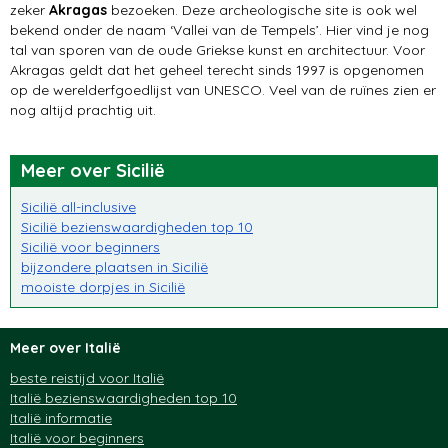
zeker
Akragas
bezoeken. Deze archeologische site is ook wel
bekend onder de naam ‘Vallei van de Tempels’. Hier vind je nog
tal van sporen van de oude Griekse kunst en architectuur. Voor
Akragas geldt dat het geheel terecht sinds 1997 is opgenomen
op de werelderfgoedlijst van UNESCO. Veel van de ruïnes zien er
nog altijd prachtig uit.
Meer over Sicilië
Sicilië all-inclusive
Sicilië bezienswaardigheden top 10
Sicilië voor beginners
bijzondere plaatsen in Sicilië
mooiste dorpjes in Sicilië
Meer over Italië
beste reistijd voor Italië
Italië bezienswaardigheden top 10
Italië informatie
Italië voor beginners