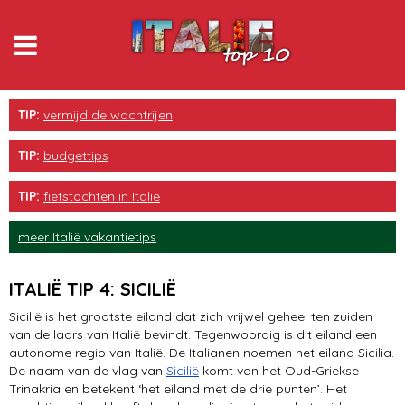
Rome
TIP:
vermijd de wachtrijen
Toscane
TIP:
budgettips
eten & drinken
TIP:
fietstochten in Italië
Sicilië
meer Italië vakantietips
Venetië
ITALIË TIP 4: SICILIË
Gardameer
Sicilië is het grootste eiland dat zich vrijwel geheel ten zuiden
van de laars van Italië bevindt. Tegenwoordig is dit eiland een
Milaan
autonome regio van Italië. De Italianen noemen het eiland Sicilia.
De naam van de vlag van
Sicilië
komt van het Oud-Griekse
Cinque Terre
Trinakria en betekent ‘het eiland met de drie punten’. Het