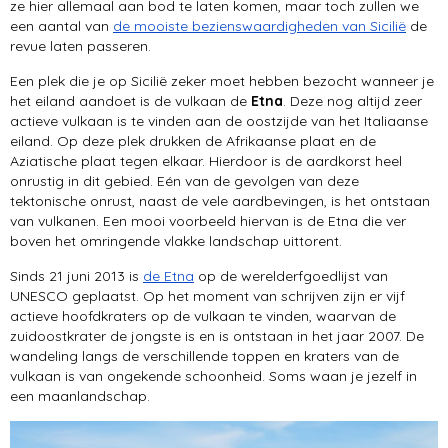
ze hier allemaal aan bod te laten komen, maar toch zullen we
een aantal van
de mooiste bezienswaardigheden van Sicilië
de
revue laten passeren.
Een plek die je op Sicilië zeker moet hebben bezocht wanneer je
het eiland aandoet is de vulkaan de
Etna
. Deze nog altijd zeer
actieve vulkaan is te vinden aan de oostzijde van het Italiaanse
eiland. Op deze plek drukken de Afrikaanse plaat en de
Aziatische plaat tegen elkaar. Hierdoor is de aardkorst heel
onrustig in dit gebied. Eén van de gevolgen van deze
tektonische onrust, naast de vele aardbevingen, is het ontstaan
van vulkanen. Een mooi voorbeeld hiervan is de Etna die ver
boven het omringende vlakke landschap uittorent.
Sinds 21 juni 2013 is
de Etna
op de werelderfgoedlijst van
UNESCO geplaatst. Op het moment van schrijven zijn er vijf
actieve hoofdkraters op de vulkaan te vinden, waarvan de
zuidoostkrater de jongste is en is ontstaan in het jaar 2007. De
wandeling langs de verschillende toppen en kraters van de
vulkaan is van ongekende schoonheid. Soms waan je jezelf in
een maanlandschap.