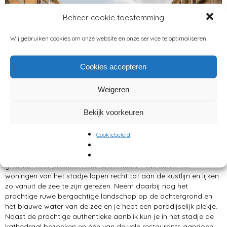
Beheer cookie toestemming
Wij gebruiken cookies om onze website en onze service te optimaliseren.
Cookies accepteren
Weigeren
Bekijk voorkeuren
Cookiebeleid
Als je houdt van schilderachtige stadjes en dorpjes moet je
zeker
Cefalù
bezoeken. Het plaatsje lijkt model te hebben
gestaan voor praktisch elke ansichtkaart van Sicilië. De
woningen van het stadje lopen recht tot aan de kustlijn en lijken
zo vanuit de zee te zijn gerezen. Neem daarbij nog het
prachtige ruwe bergachtige landschap op de achtergrond en
het blauwe water van de zee en je hebt een paradijselijk plekje.
Naast de prachtige authentieke aanblik kun je in het stadje de
kathedraal bezoeken en één van de vele restaurants aandoen