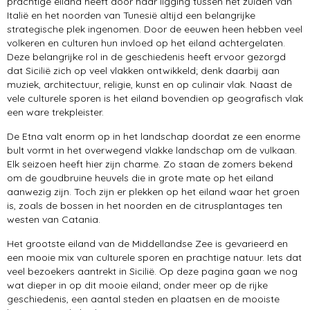
prachtige eiland heeft door haar ligging tussen het zuiden van
Pompeï
Italië en het noorden van Tunesië altijd een belangrijke
strategische plek ingenomen. Door de eeuwen heen hebben veel
steden
volkeren en culturen hun invloed op het eiland achtergelaten.
Deze belangrijke rol in de geschiedenis heeft ervoor gezorgd
dat Sicilië zich op veel vlakken ontwikkeld; denk daarbij aan
muziek, architectuur, religie, kunst en op culinair vlak. Naast de
vele culturele sporen is het eiland bovendien op geografisch vlak
een ware trekpleister.
De Etna valt enorm op in het landschap doordat ze een enorme
bult vormt in het overwegend vlakke landschap om de vulkaan.
Elk seizoen heeft hier zijn charme. Zo staan de zomers bekend
om de goudbruine heuvels die in grote mate op het eiland
aanwezig zijn. Toch zijn er plekken op het eiland waar het groen
is, zoals de bossen in het noorden en de citrusplantages ten
westen van Catania.
Het grootste eiland van de Middellandse Zee is gevarieerd en
een mooie mix van culturele sporen en prachtige natuur. Iets dat
veel bezoekers aantrekt in Sicilië. Op deze pagina gaan we nog
wat dieper in op dit mooie eiland; onder meer op de rijke
geschiedenis, een aantal steden en plaatsen en de mooiste