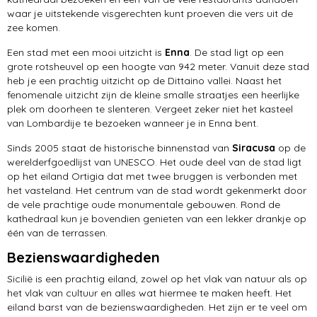
waar je uitstekende visgerechten kunt proeven die vers uit de
zee komen.
Een stad met een mooi uitzicht is
Enna
. De stad ligt op een
grote rotsheuvel op een hoogte van 942 meter. Vanuit deze stad
heb je een prachtig uitzicht op de Dittaino vallei. Naast het
fenomenale uitzicht zijn de kleine smalle straatjes een heerlijke
plek om doorheen te slenteren. Vergeet zeker niet het kasteel
van Lombardije te bezoeken wanneer je in Enna bent.
Sinds 2005 staat de historische binnenstad van
Siracusa
op de
werelderfgoedlijst van UNESCO. Het oude deel van de stad ligt
op het eiland Ortigia dat met twee bruggen is verbonden met
het vasteland. Het centrum van de stad wordt gekenmerkt door
de vele prachtige oude monumentale gebouwen. Rond de
kathedraal kun je bovendien genieten van een lekker drankje op
één van de terrassen.
Bezienswaardigheden
Sicilië is een prachtig eiland, zowel op het vlak van natuur als op
het vlak van cultuur en alles wat hiermee te maken heeft. Het
eiland barst van de bezienswaardigheden. Het zijn er te veel om